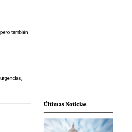
Facebook
Pinterest
LinkedIn
WhatsApp
Email
e
d pero también
 urgencias,
Últimas Noticias