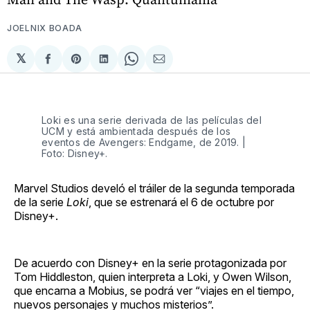
JOELNIX BOADA
𝕏
Compartir
Share
Compartir
Share
Compartir
en
on
en
on
via
Facebook
Pinterest
LinkedIn
WhatsApp
Email
Loki es una serie derivada de las películas del
UCM y está ambientada después de los
eventos de Avengers: Endgame, de 2019. |
Foto: Disney+.
Marvel Studios develó el tráiler de la segunda temporada
de la serie
Loki
, que se estrenará el 6 de octubre por
Disney+.
De acuerdo con Disney+ en la serie protagonizada por
Tom Hiddleston, quien interpreta a Loki, y Owen Wilson,
que encarna a Mobius, se podrá ver “viajes en el tiempo,
nuevos personajes y muchos misterios”.