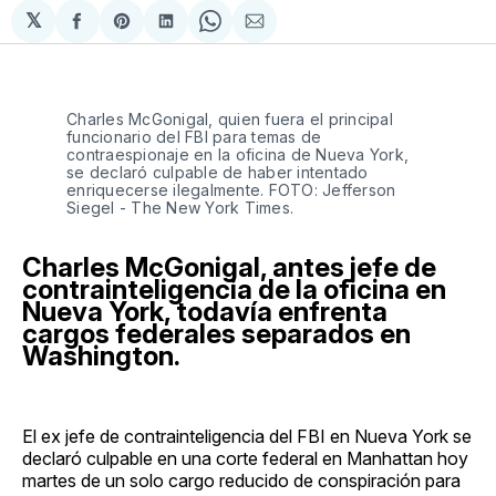
𝕏
Compartir
Share
Compartir
Share
Compartir
en
on
en
on
via
Facebook
Pinterest
LinkedIn
WhatsApp
Email
Charles McGonigal, quien fuera el principal
funcionario del FBI para temas de
contraespionaje en la oficina de Nueva York,
se declaró culpable de haber intentado
enriquecerse ilegalmente. FOTO: Jefferson
Siegel - The New York Times.
Charles McGonigal, antes jefe de
contrainteligencia de la oficina en
Nueva York, todavía enfrenta
cargos federales separados en
Washington.
El ex jefe de contrainteligencia del FBI en Nueva York se
declaró culpable en una corte federal en Manhattan hoy
martes de un solo cargo reducido de conspiración para