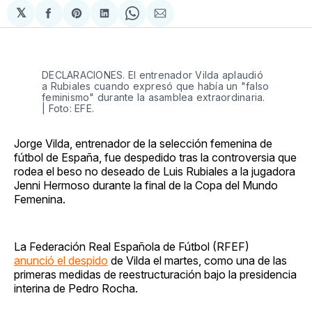
𝕏
Compartir
Share
Compartir
Share
Compartir
en
on
en
on
via
Facebook
Pinterest
LinkedIn
WhatsApp
Email
DECLARACIONES. El entrenador Vilda aplaudió
a Rubiales cuando expresó que había un "falso
feminismo" durante la asamblea extraordinaria.
| Foto: EFE.
Jorge Vilda, entrenador de la selección femenina de
fútbol de España, fue despedido tras la controversia que
rodea el beso no deseado de Luis Rubiales a la jugadora
Jenni Hermoso durante la final de la Copa del Mundo
Femenina.
La Federación Real Española de Fútbol (RFEF)
anunció el despido
de Vilda el martes, como una de las
primeras medidas de reestructuración bajo la presidencia
interina de Pedro Rocha.