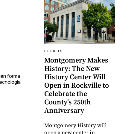
LOCALES
Montgomery Makes
History: The New
History Center Will
ién forma
tecnología
Open in Rockville to
Celebrate the
County's 250th
Anniversary
Montgomery History will
open a new center in