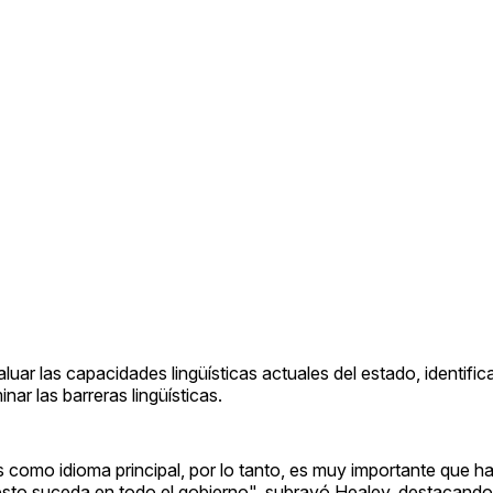
ar las capacidades lingüísticas actuales del estado, identifica
ar las barreras lingüísticas.
s como idioma principal, por lo tanto, es muy importante que 
o suceda en todo el gobierno", subrayó Healey, destacando