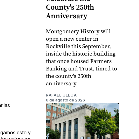
County's 250th
Anniversary
Montgomery History will
open a new center in
Rockville this September,
inside the historic building
that once housed Farmers
Banking and Trust, timed to
the county's 250th
anniversary.
RAFAEL ULLOA
6 de agosto de 2026
r las
hagamos esto y
 los esfuerzos