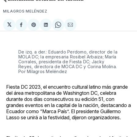
MILAGROS MELÉNDEZ
𝕏
Compartir
Share
Compartir
Share
Compartir
en
on
en
on
via
Facebook
Pinterest
LinkedIn
WhatsApp
Email
De izq. a der.: Eduardo Perdomo, director de la
MOLA DC; la empresaria Rosibel Arbaiza; María
Corrales, presidenta de Fiesta DC; Jacky
Reyes, directora de MOCA DC y Corina Molina.
Por Milagros Meléndez
Fiesta DC 2023, el encuentro cultural latino más grande
del área metropolitana de Washington DC, celebra
durante dos días consecutivos su edición 51, con
grandes eventos en la capital de la nación, destacando a
Ecuador como “Marca País”. El presidente Guillermo
Lasso se unirá a la festividad, dijeron organizadores.