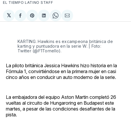
EL TIEMPO LATINO STAFF
𝕏
Compartir
Share
Compartir
Share
Compartir
en
on
en
on
via
Facebook
Pinterest
LinkedIn
WhatsApp
Email
KARTING. Hawkins es excampeona británica de
karting y puntuadora en la serie W. | Foto:
Twitter (@F1Tornello).
La piloto británica Jessica Hawkins hizo historia en la
Fórmula 1, convirtiéndose en la primera mujer en casi
cinco años en conducir un auto moderno de la serie.
La embajadora del equipo Aston Martin completó 26
vueltas al circuito de Hungaroring en Budapest este
martes, a pesar de las condiciones desafiantes de la
pista.