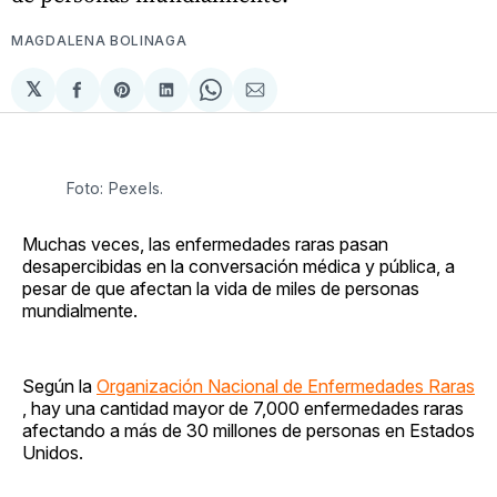
MAGDALENA BOLINAGA
𝕏
Compartir
Share
Compartir
Share
Compartir
en
on
en
on
via
Facebook
Pinterest
LinkedIn
WhatsApp
Email
Foto: Pexels.
Muchas veces, las enfermedades raras pasan
desapercibidas en la conversación médica y pública, a
pesar de que afectan la vida de miles de personas
mundialmente.
Según la
Organización Nacional de Enfermedades Raras
, hay una cantidad mayor de 7,000 enfermedades raras
afectando a más de 30 millones de personas en Estados
Unidos.