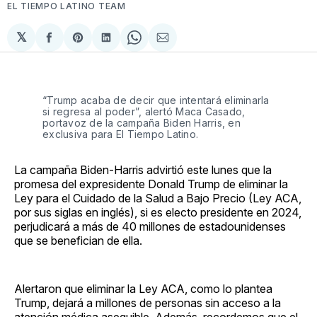
EL TIEMPO LATINO TEAM
𝕏
Compartir
Share
Compartir
Share
Compartir
en
on
en
on
via
Facebook
Pinterest
LinkedIn
WhatsApp
Email
“Trump acaba de decir que intentará eliminarla
si regresa al poder”, alertó Maca Casado,
portavoz de la campaña Biden Harris, en
exclusiva para El Tiempo Latino.
La campaña Biden-Harris advirtió este lunes que la
promesa del expresidente Donald Trump de eliminar la
Ley para el Cuidado de la Salud a Bajo Precio (Ley ACA,
por sus siglas en inglés), si es electo presidente en 2024,
perjudicará a más de 40 millones de estadounidenses
que se benefician de ella.
Alertaron que eliminar la Ley ACA, como lo plantea
Trump, dejará a millones de personas sin acceso a la
atención médica asequible. Además, recordemos que el