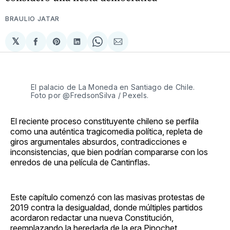
BRAULIO JATAR
𝕏
Compartir
Share
Compartir
Share
Compartir
en
on
en
on
via
Facebook
Pinterest
LinkedIn
WhatsApp
Email
El palacio de La Moneda en Santiago de Chile.
Foto por @FredsonSilva / Pexels.
El reciente proceso constituyente chileno se perfila
como una auténtica tragicomedia política, repleta de
giros argumentales absurdos, contradicciones e
inconsistencias, que bien podrían compararse con los
enredos de una película de Cantinflas.
Este capítulo comenzó con las masivas protestas de
2019 contra la desigualdad, donde múltiples partidos
acordaron redactar una nueva Constitución,
reemplazando la heredada de la era Pinochet.