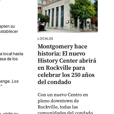
apten su
establecer
LOCALES
Montgomery hace
historia: El nuevo
a local hasta
asa de los
History Center abrirá
en Rockville para
celebrar los 250 años
del condado
lenge. Los
s"
Con un nuevo Centro en
pleno downtown de
Rockville, todas las
comunidades del condado
 visite su