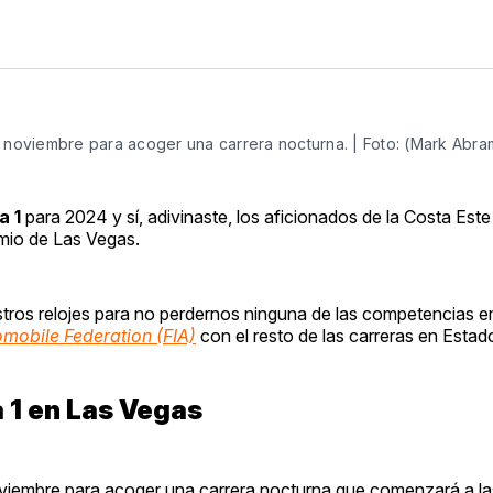
e noviembre para acoger una carrera nocturna. | Foto: (Mark Abr
a 1
para 2024 y sí, adivinaste, los aficionados de la Costa Est
mio de Las Vegas.
stros relojes para no perdernos ninguna de las competencias
omobile Federation (FIA)
con el resto de las carreras en Esta
 1 en Las Vegas
oviembre para acoger una carrera nocturna que comenzará a l