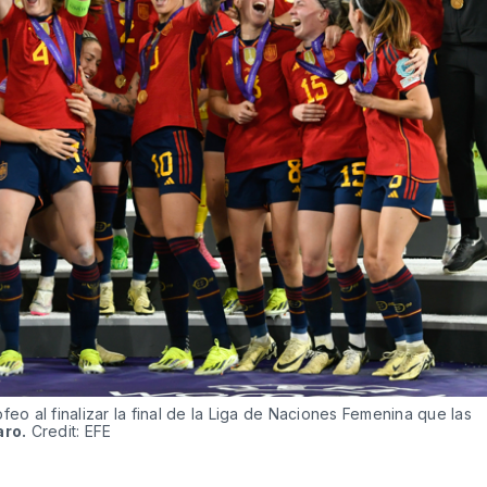
feo al finalizar la final de la Liga de Naciones Femenina que las
aro.
Credit:
EFE