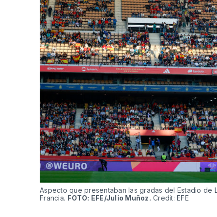
Aspecto que presentaban las gradas del Estadio de La
Francia.
FOTO: EFE/Julio Muñoz.
Credit:
EFE