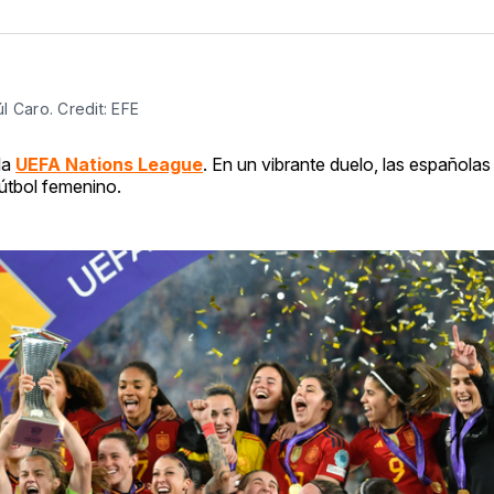
l Caro. Credit: EFE
 la
UEFA Nations League
. En un vibrante duelo, las españolas
útbol femenino.