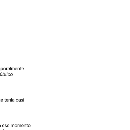
mporalmente
úblico
ue tenía casi
en ese momento