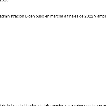
 2023.
administración Biden puso en marcha a finales de 2022 y ampli
 de la Ley de Libertad de Información para saber desde qué 