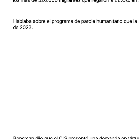
los más de 320.000 migrantes que llegaron a EE.UU. en
Hablaba sobre el programa de parole humanitario que la 
de 2023.
Bensman dijo que el CIS presentó una demanda en virtud