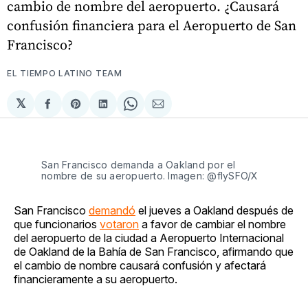
cambio de nombre del aeropuerto. ¿Causará
confusión financiera para el Aeropuerto de San
Francisco?
EL TIEMPO LATINO TEAM
𝕏
Compartir
Share
Compartir
Share
Compartir
en
on
en
on
via
Facebook
Pinterest
LinkedIn
WhatsApp
Email
San Francisco demanda a Oakland por el
nombre de su aeropuerto. Imagen: @flySFO/X
San Francisco
demandó
el jueves a Oakland después de
que funcionarios
votaron
a favor de cambiar el nombre
del aeropuerto de la ciudad a Aeropuerto Internacional
de Oakland de la Bahía de San Francisco, afirmando que
el cambio de nombre causará confusión y afectará
financieramente a su aeropuerto.