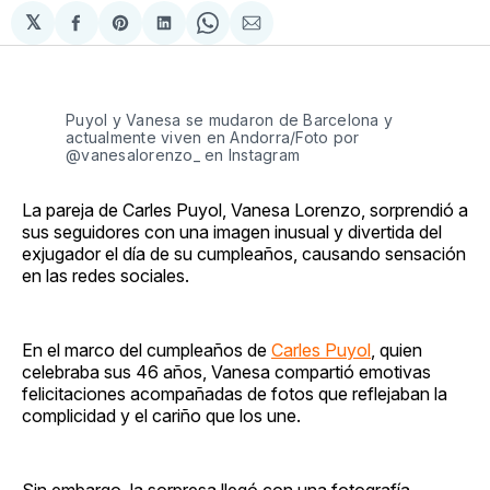
𝕏
Compartir
Share
Compartir
Share
Compartir
en
on
en
on
via
Facebook
Pinterest
LinkedIn
WhatsApp
Email
Puyol y Vanesa se mudaron de Barcelona y
actualmente viven en Andorra/Foto por
@vanesalorenzo_ en Instagram
La pareja de Carles Puyol, Vanesa Lorenzo, sorprendió a
sus seguidores con una imagen inusual y divertida del
exjugador el día de su cumpleaños, causando sensación
en las redes sociales.
En el marco del cumpleaños de
Carles Puyol
, quien
celebraba sus 46 años, Vanesa compartió emotivas
felicitaciones acompañadas de fotos que reflejaban la
complicidad y el cariño que los une.
Sin embargo, la sorpresa llegó con una fotografía