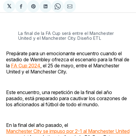
𝕏
Compartir
Share
Compartir
Share
Compartir
en
on
en
on
via
Facebook
Pinterest
LinkedIn
WhatsApp
Email
La final de la FA Cup será entre el Manchester
United y el Manchester City. Diseño ETL
Prepárate para un emocionante encuentro cuando el
estadio de Wembley ofrezca el escenario para la final de
la
FA Cup 2024
, el 25 de mayo, entre el Manchester
United y el Manchester City.
Este encuentro, una repetición de la final del año
pasado, está preparado para cautivar los corazones de
los aficionados al fútbol de todo el mundo.
En la final del año pasado, el
Manchester City se impuso por 2-1 al Manchester United