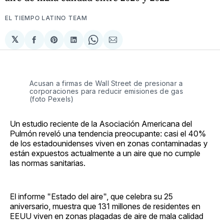
EL TIEMPO LATINO TEAM
𝕏
Compartir
Share
Compartir
Share
Compartir
en
on
en
on
via
Facebook
Pinterest
LinkedIn
WhatsApp
Email
Acusan a firmas de Wall Street de presionar a
corporaciones para reducir emisiones de gas
(foto Pexels)
Un estudio reciente de la Asociación Americana del
Pulmón reveló una tendencia preocupante: casi el 40%
de los estadounidenses viven en zonas contaminadas y
están expuestos actualmente a un aire que no cumple
las normas sanitarias.
El informe "Estado del aire", que celebra su 25
aniversario, muestra que 131 millones de residentes en
EEUU viven en zonas plagadas de aire de mala calidad