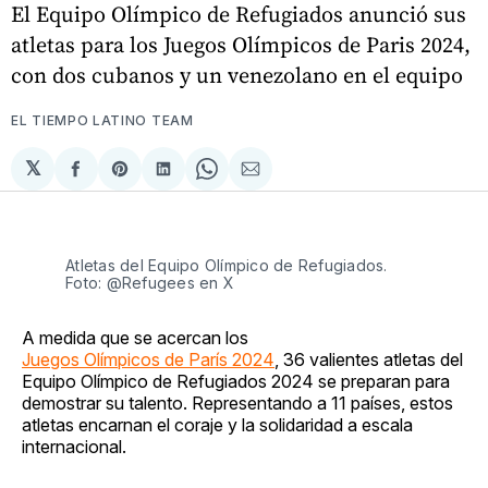
El Equipo Olímpico de Refugiados anunció sus
atletas para los Juegos Olímpicos de Paris 2024,
con dos cubanos y un venezolano en el equipo
EL TIEMPO LATINO TEAM
𝕏
Compartir
Share
Compartir
Share
Compartir
en
on
en
on
via
Facebook
Pinterest
LinkedIn
WhatsApp
Email
Atletas del Equipo Olímpico de Refugiados.
Foto: @Refugees en X
A medida que se acercan los
Juegos Olímpicos de París 2024
, 36 valientes atletas del
Equipo Olímpico de Refugiados 2024 se preparan para
demostrar su talento. Representando a 11 países, estos
atletas encarnan el coraje y la solidaridad a escala
internacional.