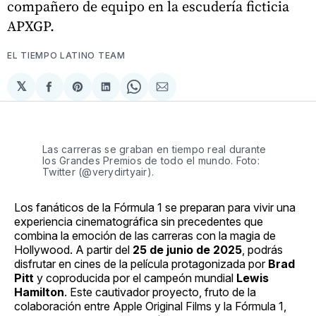
compañero de equipo en la escudería ficticia
APXGP.
EL TIEMPO LATINO TEAM
𝕏
Compartir
Share
Compartir
Share
Compartir
en
on
en
on
via
Facebook
Pinterest
LinkedIn
WhatsApp
Email
Las carreras se graban en tiempo real durante
los Grandes Premios de todo el mundo. Foto:
Twitter (@verydirtyair).
Los fanáticos de la Fórmula 1 se preparan para vivir una
experiencia cinematográfica sin precedentes que
combina la emoción de las carreras con la magia de
Hollywood. A partir del
25 de junio de 2025
, podrás
disfrutar en cines de la película protagonizada por
Brad
Pitt
y coproducida por el campeón mundial
Lewis
Hamilton
. Este cautivador proyecto, fruto de la
colaboración entre Apple Original Films y la Fórmula 1,