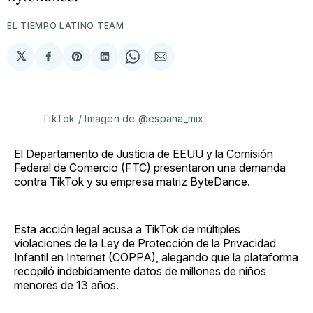
EL TIEMPO LATINO TEAM
𝕏
Compartir
Share
Compartir
Share
Compartir
en
on
en
on
via
Facebook
Pinterest
LinkedIn
WhatsApp
Email
TikTok / Imagen de @espana_mix
El Departamento de Justicia de EEUU y la Comisión
Federal de Comercio (FTC) presentaron una demanda
contra TikTok y su empresa matriz ByteDance.
Esta acción legal acusa a TikTok de múltiples
violaciones de la Ley de Protección de la Privacidad
Infantil en Internet (COPPA), alegando que la plataforma
recopiló indebidamente datos de millones de niños
menores de 13 años.