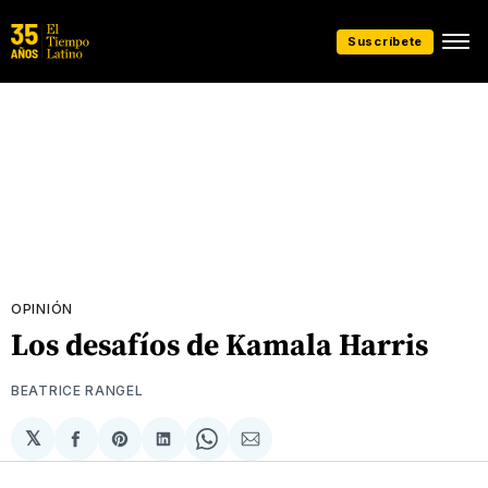
Suscríbete
OPINIÓN
Los desafíos de Kamala Harris
BEATRICE RANGEL
𝕏
Compartir
Share
Compartir
Share
Compartir
en
on
en
on
via