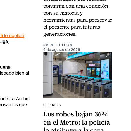
contarán con una conexión
con su historia y
herramientas para preservar
el presente para futuras
generaciones.
ti lo explicó
:
Liga,
RAFAEL ULLOA
6 de agosto de 2026
 buena
legado bien al
ández a Arabia:
 pensamos que
LOCALES
Los robos bajan 36%
en el Metro: la policía
lo atribuye a la caza