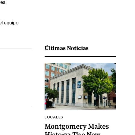
es.
el equipo
Últimas Noticias
LOCALES
Montgomery Makes
History: The New