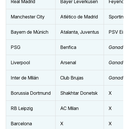
Real Madrid
Bayer Leverkusen
Feyenoor
Manchester City
Atlético de Madrid
Sporting 
Bayern de Múnich
Atalanta, Juventus
PSV Eind
PSG
Benfica
Ganador 
Liverpool
Arsenal
Ganador 
Inter de Milán
Club Brujas
Ganador 
Borussia Dortmund
Shakhtar Donetsk
X
RB Leipzig
AC Milan
X
Barcelona
X
X