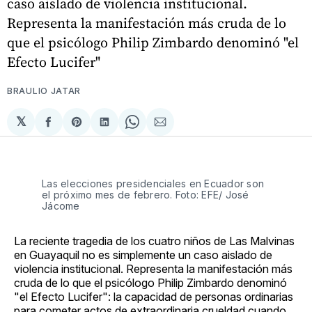
caso aislado de violencia institucional.
Representa la manifestación más cruda de lo
que el psicólogo Philip Zimbardo denominó "el
Efecto Lucifer"
BRAULIO JATAR
𝕏
Compartir
Share
Compartir
Share
Compartir
en
on
en
on
via
Facebook
Pinterest
LinkedIn
WhatsApp
Email
Las elecciones presidenciales en Ecuador son
el próximo mes de febrero. Foto: EFE/ José
Jácome
La reciente tragedia de los cuatro niños de Las Malvinas
en Guayaquil no es simplemente un caso aislado de
violencia institucional. Representa la manifestación más
cruda de lo que el psicólogo Philip Zimbardo denominó
"el Efecto Lucifer": la capacidad de personas ordinarias
para cometer actos de extraordinaria crueldad cuando