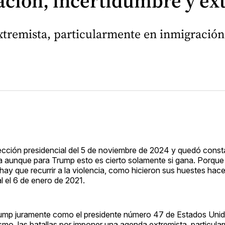
ción, incertidumbre y ex
xtremista, particularmente en inmigració
elección presidencial del 5 de noviembre de 2024 y quedó const
a aunque para Trump esto es cierto solamente si gana. Porque s
 hay que recurrir a la violencia, como hicieron sus huestes ha
al el 6 de enero de 2021.
Trump juramente como el presidente número 47 de Estados Unid
ismo, las batallas por imponer una agenda extremista, particul