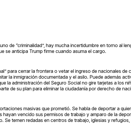
o de “criminalidad”, hay mucha incertidumbre en torno al leng
que se anticipa Trump firme cuando asuma el cargo.
 para cerrar la frontera o vetar el ingreso de nacionales de c
mitar la inmigración documentada y el asilo. Puede además activ
ue la administración del Seguro Social no gire tarjetas a los ni
e de su plan para eliminar la ciudadanía por derecho de nac
portaciones masivas que prometió. Se habla de deportar a quie
es hayan vencido sus permisos de trabajo y amparo de la depor
 Se temen redadas en centros de trabajo, iglesias y refugios, 