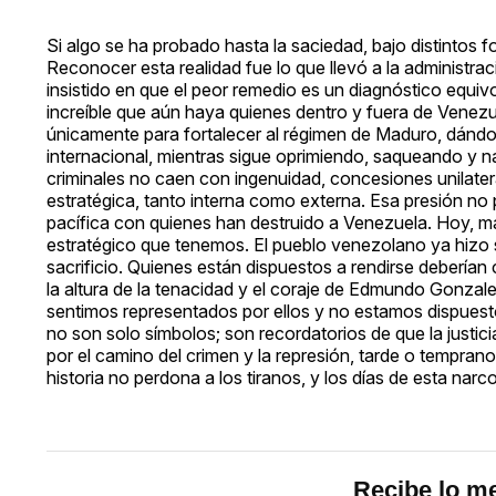
Si algo se ha probado hasta la saciedad, bajo distintos 
Reconocer esta realidad fue lo que llevó a la administr
insistido en que el peor remedio es un diagnóstico equi
increíble que aún haya quienes dentro y fuera de Venezue
únicamente para fortalecer al régimen de Maduro, dándole
internacional, mientras sigue oprimiendo, saqueando y n
criminales no caen con ingenuidad, concesiones unilater
estratégica, tanto interna como externa. Esa presión no
pacífica con quienes han destruido a Venezuela. Hoy, 
estratégico que tenemos. El pueblo venezolano ya hizo s
sacrificio. Quienes están dispuestos a rendirse deberían 
la altura de la tenacidad y el coraje de Edmundo Gonza
sentimos representados por ellos y no estamos dispuest
no son solo símbolos; son recordatorios de que la justic
por el camino del crimen y la represión, tarde o temprano
historia no perdona a los tiranos, y los días de esta nar
Recibe lo me