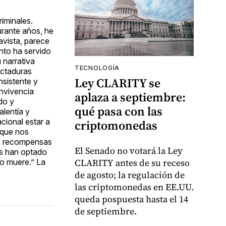
riminales.
urante años, he
avista, parece
nto ha servido
 narrativa
TECNOLOGÍA
ictaduras
Ley CLARITY se
nsistente y
onvivencia
aplaza a septiembre:
do y
qué pasa con las
alentía y
acional estar a
criptomonedas
 que nos
as recompensas
El Senado no votará la Ley
es han optado
CLARITY antes de su receso
ro muere.” La
de agosto; la regulación de
las criptomonedas en EE.UU.
queda pospuesta hasta el 14
de septiembre.