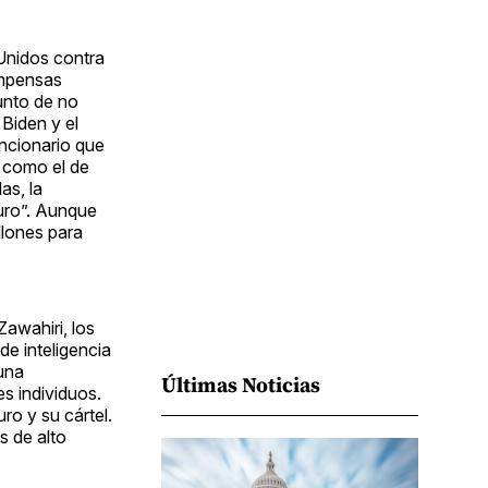
Facebook
Pinterest
LinkedIn
WhatsApp
Email
Unidos contra
ompensas
unto de no
 Biden y el
uncionario que
 como el de
as, la
uro”. Aunque
llones para
awahiri, los
e inteligencia
una
Últimas Noticias
s individuos.
o y su cártel.
s de alto