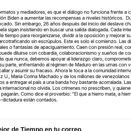
formatos y mediadores, es que el diálogo no funciona frente a c
ación Biden a aumentar las recompensas a niveles históricos. D
vocado. Sin embargo, 26 años después del inicio del deslave ch
la sigan insistiendo en buscar una salida dialogada. Cada inte
 tiempo para reorganizarse, dividir a la oposición y mejorar su
arcotraficando sin escrúpulos. Este es solo el comienzo. Las d
ales o fantasías de apaciguamiento. Caen con presión real, co
 puede diluirse con cobardía, colaboracionismo y sueños de c
más que nunca, debemos apoyar al liderazgo claro, comprometi
u parte, enfrentando al régimen de Maduro en las urnas con v
callar y asumir su fracaso. Ahora le toca a la comunidad intern
lez U., Maria Corina Machado y de los millones de venezolanos
os a entregar el país a una banda hoy bastante acorralada. L
ia internacional no olvida. Los crímenes no prescriben, y quien
 pagarán. Como dice el proverbio: “El que a hierro mata, a hier
co-dictadura están contados.
jor de Tiempo en tu correo