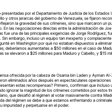
o presentadas por el Departamento de Justicia de los Estados 
lo y otros jerarcas del gobierno de Venezuela, se fijaron rec
eflejaron la gravedad de sus crímenes, sino que marcaron un p
o. En las negociaciones directas entre la administración de Joe
 fue una de las principales exigencias de Jorge Rodríguez, f
 Sin embargo, incluso un equipo tan inexperto y complaciente
unté en Washington por qué no estaban dispuestos a eliminarl
las; deberíamos aumentarlas a $50 millones en el caso de Mad
as se elevaron a $25 millones para Maduro y Cabello, y $15 mi
pensa ofrecida por la cabeza de Osama bin Laden y Ayman Al-Z
eron eliminados años después en espectaculares operaciones d
presentan estas recompensas? Primero, confirman que incluso 
do ignorar la magnitud de los crímenes cometidos por estos tre
ano, que desafió al régimen al votar masivamente contra Madur
salida del régimen se debe a que estamos enfrentando a criminale
su impunidad y perpetuarse en el poder.