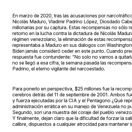
En marzo de 2020, tras las acusaciones por narcotráfic
Nicolás Maduro, Vladimir Padrino López, Diosdado Cabel
millonarias por su captura. Estas recompensas no sólo r
retorno en la lucha contra la dictadura de Nicolás Madur
régimen venezolano, la eliminación de estas recompensas
representaba a Maduro en sus diálogos con Washington.
Biden jamás consideró ceder en este punto. Cuando preg
respuesta fue contundente: “No solo no vamos a quitar
no se llegó a esa cifra, la semana pasada las recompens
Padrino, el eterno vigilante del narcoestado.
Para ponerlo en perspectiva, $25 millones fue la recom
cerebros detrás del 11 de septiembre de 2001. Ambos fu
y fuerza ejecutadas por la CIA y el Pentagono ¿Qué re
administración errática en su manejo de Venezuela no pu
Segundo, son una muestra del coraje del pueblo venezol
Y finalmente, dejan claro que la dificultad de forzar la 
calibre, dispuestos a cualquier atrocidad para mantener 