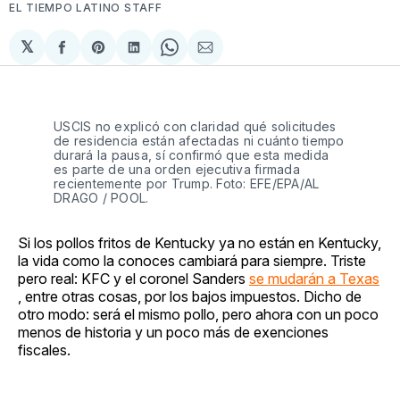
EL TIEMPO LATINO STAFF
𝕏
Compartir
Share
Compartir
Share
Compartir
en
on
en
on
via
Facebook
Pinterest
LinkedIn
WhatsApp
Email
USCIS no explicó con claridad qué solicitudes
de residencia están afectadas ni cuánto tiempo
durará la pausa, sí confirmó que esta medida
es parte de una orden ejecutiva firmada
recientemente por Trump. Foto: EFE/EPA/AL
DRAGO / POOL.
Si los pollos fritos de Kentucky ya no están en Kentucky,
la vida como la conoces cambiará para siempre. Triste
pero real: KFC y el coronel Sanders
se mudarán a Texas
, entre otras cosas, por los bajos impuestos. Dicho de
otro modo: será el mismo pollo, pero ahora con un poco
menos de historia y un poco más de exenciones
fiscales.