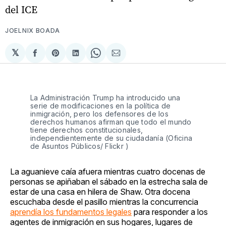
del ICE
JOELNIX BOADA
𝕏
Compartir
Share
Compartir
Share
Compartir
en
on
en
on
via
Facebook
Pinterest
LinkedIn
WhatsApp
Email
La Administración Trump ha introducido una
serie de modificaciones en la política de
inmigración, pero los defensores de los
derechos humanos afirman que todo el mundo
tiene derechos constitucionales,
independientemente de su ciudadanía (Oficina
de Asuntos Públicos/ Flickr )
La aguanieve caía afuera mientras cuatro docenas de
personas se apiñaban el sábado en la estrecha sala de
estar de una casa en hilera de Shaw. Otra docena
escuchaba desde el pasillo mientras la concurrencia
aprendía los fundamentos legales
para responder a los
agentes de inmigración en sus hogares, lugares de