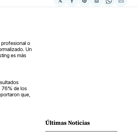
𝕏
Compartir
Share
Compartir
Share
Compa
en
on
en
on
via
Facebook
Pinterest
LinkedIn
WhatsApp
Email
, profesional o
normalizado. Un
sting es más
esultados
o 76% de los
eportaron que,
Últimas Noticias