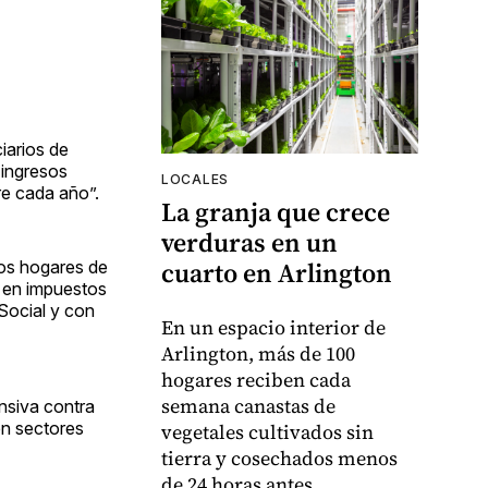
ciarios de
 ingresos
LOCALES
re cada año”.
La granja que crece
verduras en un
cuarto en Arlington
los hogares de
 en impuestos
Social y con
En un espacio interior de
Arlington, más de 100
hogares reciben cada
semana canastas de
ensiva contra
en sectores
vegetales cultivados sin
tierra y cosechados menos
de 24 horas antes.