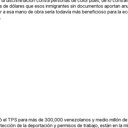
la discriminación contra personas de color pues, de lo contrar
es de dólares que esos inmigrantes sin documentos aportan an
ar a esa mano de obra sería todavía más beneficioso para la e
.
ocó el TPS para más de 300,000 venezolanos y medio millón de 
cción de la deportación y permisos de trabajo, están en la m