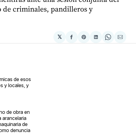
 de criminales, pandilleros y
𝕏
Compartir
Share
Compartir
Share
Compa
en
on
en
on
via
Facebook
Pinterest
LinkedIn
WhatsApp
Email
ómicas de esos
 y locales, y
no de obra en
 arancelaria
maquinaria de
 como denuncia