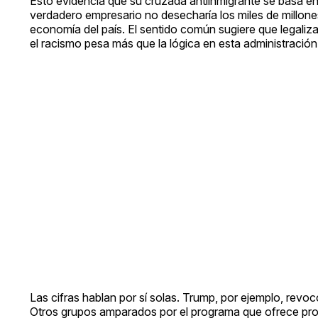
Esto evidencia que su cruzada antiinmigrante se basa en 
verdadero empresario no desecharía los miles de millon
economía del país. El sentido común sugiere que legaliz
el racismo pesa más que la lógica en esta administración
Las cifras hablan por sí solas. Trump, por ejemplo, rev
Otros grupos amparados por el programa que ofrece prote