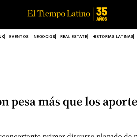
NK
EVENTOS
NEGOCIOS
REAL ESTATE
HISTORIAS LATINAS
n pesa más que los aport
sconcertante primer discurso plagado de m