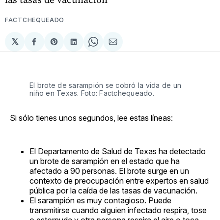
FACTCHEQUEADO
𝕏
Compartir
Share
Compartir
Share
Compartir
en
on
en
on
via
Facebook
Pinterest
LinkedIn
WhatsApp
Email
El brote de sarampión se cobró la vida de un
niño en Texas. Foto: Factchequeado.
Si sólo tienes unos segundos, lee estas líneas:
El Departamento de Salud de Texas ha detectado
un brote de sarampión en el estado que ha
afectado a 90 personas. El brote surge en un
contexto de preocupación entre expertos en salud
pública por la caída de las tasas de vacunación.
El sarampión es muy contagioso. Puede
transmitirse cuando alguien infectado respira, tose
o estornuda y otra persona respira el aire o toca