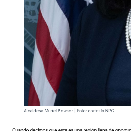
Alcaldesa Muriel Bowser | Foto: cortesía NPC.
Cuando decimos que esta es una región llena de oportuni