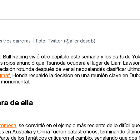
tres carreras. | Foto: Twitter (@allendesdb).
 Bull Racing vivió otro capítulo esta semana y los
edits
de Yuki
oros rojos anunció que Tsunoda ocupará el lugar de Liam Lawso
decisión rotunda después de ver al neozelandés clasificar últim
raaf
, Honda respaldó la decisión en una reunión clave en Dubá
o monumental.
ra de ella
promesa
, se convirtió en el ejemplo más reciente de lo difícil que
s en Australia y China fueron catastróficos, terminando últim
Parte de los fanáticos criticaron el cambio, señalando que dos 