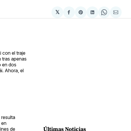
𝕏
Compartir
Share
Compartir
Share
Compa
en
on
en
on
via
Facebook
Pinterest
LinkedIn
WhatsApp
Email
 con el traje
n tras apenas
o en dos
i. Ahora, el
 resulta
o en
Últimas Noticias
fines de