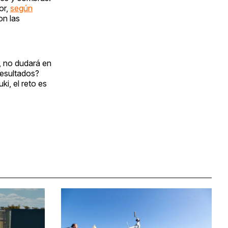
or,
según
on las
, no dudará en
resultados?
i, el reto es