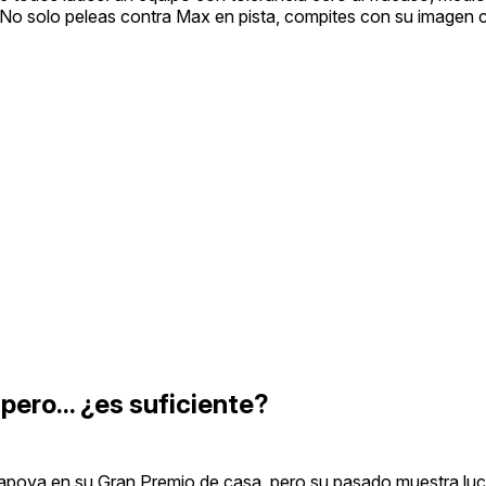
 No solo peleas contra Max en pista, compites con su imagen ca
pero... ¿es suficiente?
 apoya en su Gran Premio de casa, pero su pasado muestra lu