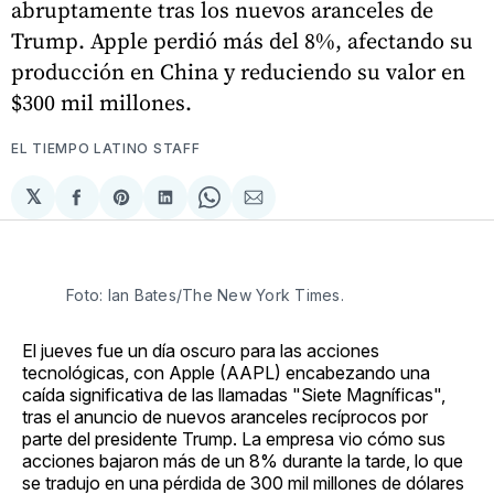
abruptamente tras los nuevos aranceles de
Trump. Apple perdió más del 8%, afectando su
producción en China y reduciendo su valor en
$300 mil millones.
EL TIEMPO LATINO STAFF
𝕏
Compartir
Share
Compartir
Share
Compartir
en
on
en
on
via
Facebook
Pinterest
LinkedIn
WhatsApp
Email
Foto: Ian Bates/The New York Times.
El jueves fue un día oscuro para las acciones
tecnológicas, con Apple (AAPL) encabezando una
caída significativa de las llamadas "Siete Magníficas",
tras el anuncio de nuevos aranceles recíprocos por
parte del presidente Trump. La empresa vio cómo sus
acciones bajaron más de un 8% durante la tarde, lo que
se tradujo en una pérdida de 300 mil millones de dólares