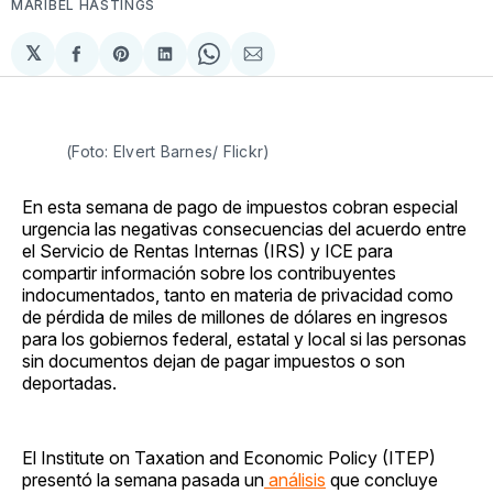
MARIBEL HASTINGS
𝕏
Compartir
Share
Compartir
Share
Compartir
en
on
en
on
via
Facebook
Pinterest
LinkedIn
WhatsApp
Email
(Foto: Elvert Barnes/ Flickr)
En esta semana de pago de impuestos cobran especial
urgencia las negativas consecuencias del acuerdo entre
el Servicio de Rentas Internas (IRS) y ICE para
compartir información sobre los contribuyentes
indocumentados, tanto en materia de privacidad como
de pérdida de miles de millones de dólares en ingresos
para los gobiernos federal, estatal y local si las personas
sin documentos dejan de pagar impuestos o son
deportadas.
El Institute on Taxation and Economic Policy (ITEP)
presentó la semana pasada un
análisis
que concluye