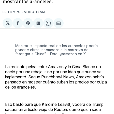
mostrar los aranceles.
EL TIEMPO LATINO TEAM
𝕏
Compartir
Share
Compartir
Share
Compartir
en
on
en
on
via
Facebook
Pinterest
LinkedIn
WhatsApp
Email
Mostrar el impacto real de los aranceles podría 
ponerle cifras incómodas a la narrativa de 
“castigar a China”. | Foto: @amazon en X.
La reciente pelea entre Amazon y la Casa Blanca no
nació por una rebaja, sino por una idea que nunca se
implementó. Según Punchbowl News, Amazon habría
pensado en mostrar cuánto suben los precios por culpa
de los aranceles.
Eso bastó para que Karoline Leavitt, vocera de Trump,
sacara un artículo viejo de Reuters como quien saca