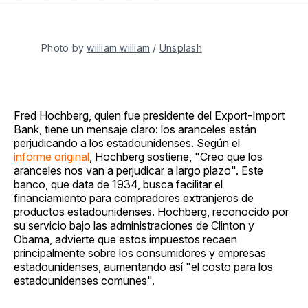
en
on
en
on
via
Facebook
Pinterest
LinkedIn
WhatsApp
Email
Photo by 
william william
 / 
Unsplash
Fred Hochberg, quien fue presidente del Export-Import
Bank, tiene un mensaje claro: los aranceles están
perjudicando a los estadounidenses. Según el
informe original
, Hochberg sostiene, "Creo que los
aranceles nos van a perjudicar a largo plazo". Este
banco, que data de 1934, busca facilitar el
financiamiento para compradores extranjeros de
productos estadounidenses. Hochberg, reconocido por
su servicio bajo las administraciones de Clinton y
Obama, advierte que estos impuestos recaen
principalmente sobre los consumidores y empresas
estadounidenses, aumentando así "el costo para los
estadounidenses comunes".