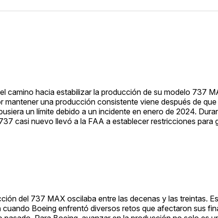
 el camino hacia estabilizar la producción de su modelo 737 
or mantener una producción consistente viene después de que 
usiera un límite debido a un incidente en enero de 2024. Dura
37 casi nuevo llevó a la FAA a establecer restricciones para g
ducción del 737 MAX oscilaba entre las decenas y las treintas. E
n cuando Boeing enfrentó diversos retos que afectaron sus fi
ño pasado. Para Boeing, avanzar en la producción no solo es 