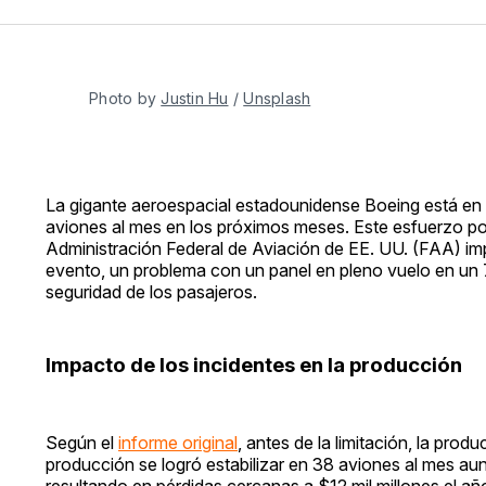
Photo by 
Justin Hu
 / 
Unsplash
La gigante aeroespacial estadounidense Boeing está en
aviones al mes en los próximos meses. Este esfuerzo p
Administración Federal de Aviación de EE. UU. (FAA) imp
evento, un problema con un panel en pleno vuelo en un 7
seguridad de los pasajeros.
Impacto de los incidentes en la producción
Según el
informe original
, antes de la limitación, la pro
producción se logró estabilizar en 38 aviones al mes au
resultando en pérdidas cercanas a $12 mil millones el a