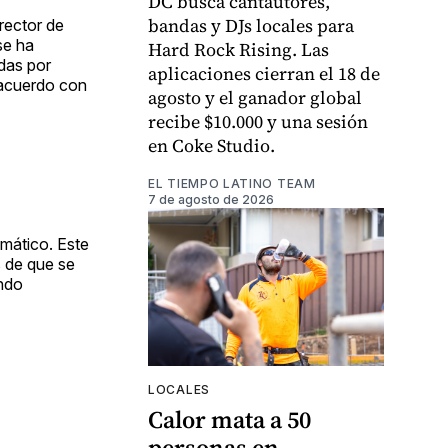
DC busca cantautores,
bandas y DJs locales para
rector de
se ha
Hard Rock Rising. Las
das por
aplicaciones cierran el 18 de
 acuerdo con
agosto y el ganador global
recibe $10.000 y una sesión
en Coke Studio.
EL TIEMPO LATINO TEAM
7 de agosto de 2026
omático. Este
s de que se
ando
LOCALES
Calor mata a 50
personas en