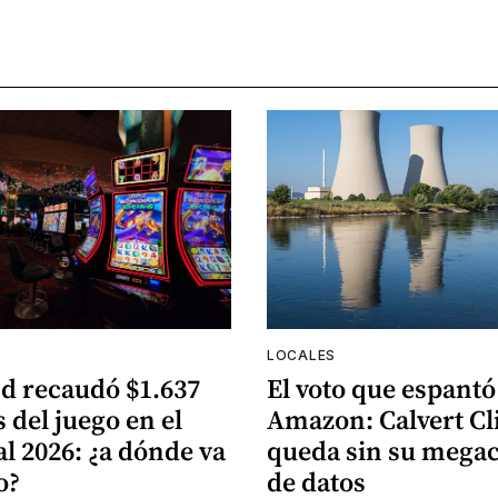
LOCALES
d recaudó $1.637
El voto que espantó
 del juego en el
Amazon: Calvert Cli
al 2026: ¿a dónde va
queda sin su mega
o?
de datos