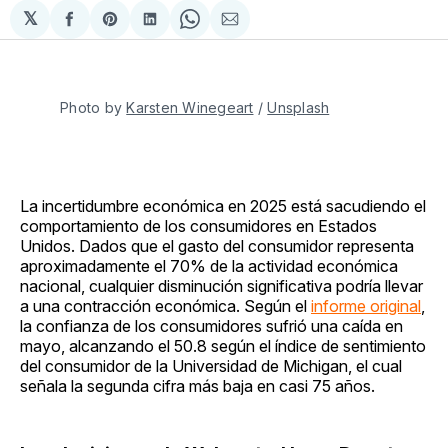
𝕏
Compartir
Share
Compartir
Share
Compartir
en
on
en
on
via
Facebook
Pinterest
LinkedIn
WhatsApp
Email
Photo by 
Karsten Winegeart
 / 
Unsplash
La incertidumbre económica en 2025 está sacudiendo el
comportamiento de los consumidores en Estados
Unidos. Dados que el gasto del consumidor representa
aproximadamente el 70% de la actividad económica
nacional, cualquier disminución significativa podría llevar
a una contracción económica. Según el
informe original
,
la confianza de los consumidores sufrió una caída en
mayo, alcanzando el 50.8 según el índice de sentimiento
del consumidor de la Universidad de Michigan, el cual
señala la segunda cifra más baja en casi 75 años.