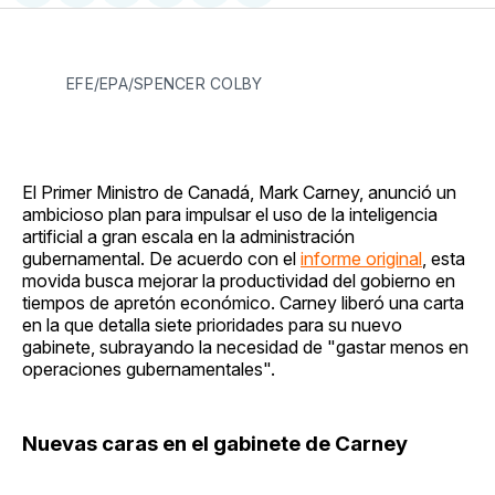
en
on
en
on
via
Facebook
Pinterest
LinkedIn
WhatsApp
Email
EFE/EPA/SPENCER COLBY
El Primer Ministro de Canadá, Mark Carney, anunció un
ambicioso plan para impulsar el uso de la inteligencia
artificial a gran escala en la administración
gubernamental. De acuerdo con el
informe original
, esta
movida busca mejorar la productividad del gobierno en
tiempos de apretón económico. Carney liberó una carta
en la que detalla siete prioridades para su nuevo
gabinete, subrayando la necesidad de "gastar menos en
operaciones gubernamentales".
Nuevas caras en el gabinete de Carney