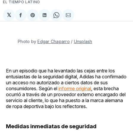
EL TIEMPO LATINO
𝕏
Compartir
Share
Compartir
Share
Compartir
en
on
en
on
via
Facebook
Pinterest
LinkedIn
WhatsApp
Email
Photo by 
Edgar Chaparro
 / 
Unsplash
En un episodio que ha levantado las cejas entre los
entusiastas de la seguridad digital, Adidas ha confirmado
un acceso no autorizado a ciertos datos de sus
consumidores. Según el
informe original
, esta brecha
ocurrió a través de un proveedor externo encargado del
servicio al cliente, lo que ha puesto a la marca alemana
de ropa deportiva bajo los reflectores.
Medidas inmediatas de seguridad