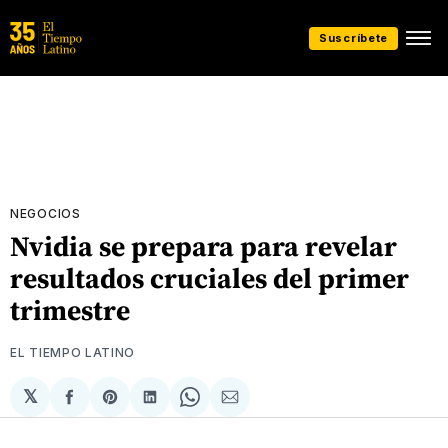
Suscríbete
NEGOCIOS
Nvidia se prepara para revelar
resultados cruciales del primer
trimestre
EL TIEMPO LATINO
𝕏
Compartir
Share
Compartir
Share
Compartir
en
on
en
on
via
Facebook
Pinterest
LinkedIn
WhatsApp
Email