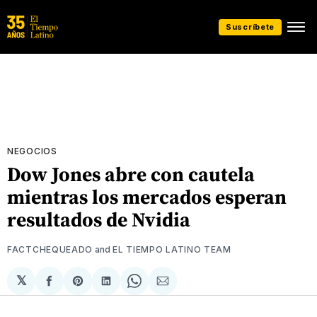
Suscríbete
NEGOCIOS
Dow Jones abre con cautela
mientras los mercados esperan
resultados de Nvidia
FACTCHEQUEADO
and
EL TIEMPO LATINO TEAM
𝕏
Compartir
Share
Compartir
Share
Compartir
en
on
en
on
via
Facebook
Pinterest
LinkedIn
WhatsApp
Email