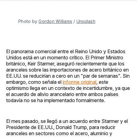
en
on
en
on
via
Facebook
Pinterest
LinkedIn
WhatsApp
Email
Photo by 
Gordon Williams
 / 
Unsplash
El panorama comercial entre el Reino Unido y Estados
Unidos está en un momento crítico. El Primer Ministro
británico, Keir Starmer, aseguró recientemente que los
aranceles sobre las importaciones de acero británico en
EE.UU. se reducirían a cero en un "par de semanas". Sin
embargo, como señala el
informe original
, este
optimismo llega en un contexto de incertidumbre, ya que
el acuerdo de alivio arancelario entre ambos países
todavía no se ha implementado formalmente.
El mes pasado, se llegó a un acuerdo entre Starmer y el
Presidente de EE.UU., Donald Trump, para reducir
aranceles en sectores como el acero, aluminio y