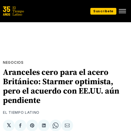
Suscríbete
NEGOCIOS
Aranceles cero para el acero
Británico: Starmer optimista,
pero el acuerdo con EE.UU. aún
pendiente
EL TIEMPO LATINO
𝕏
Compartir
Share
Compartir
Share
Compartir