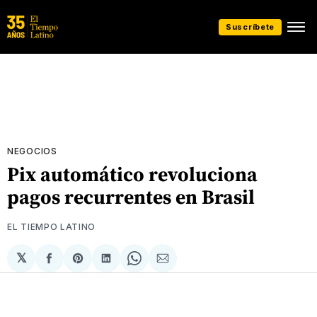
Suscríbete
NEGOCIOS
Pix automático revoluciona
pagos recurrentes en Brasil
EL TIEMPO LATINO
𝕏
Compartir
Share
Compartir
Share
Compartir
en
on
en
on
via
Facebook
Pinterest
LinkedIn
WhatsApp
Email