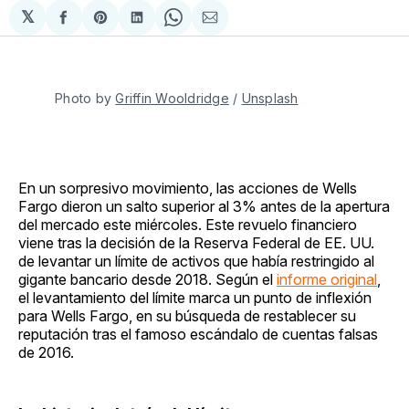
𝕏
Compartir
Share
Compartir
Share
Compartir
en
on
en
on
via
Facebook
Pinterest
LinkedIn
WhatsApp
Email
Photo by 
Griffin Wooldridge
 / 
Unsplash
En un sorpresivo movimiento, las acciones de Wells
Fargo dieron un salto superior al 3% antes de la apertura
del mercado este miércoles. Este revuelo financiero
viene tras la decisión de la Reserva Federal de EE. UU.
de levantar un límite de activos que había restringido al
gigante bancario desde 2018. Según el
informe original
,
el levantamiento del límite marca un punto de inflexión
para Wells Fargo, en su búsqueda de restablecer su
reputación tras el famoso escándalo de cuentas falsas
de 2016.