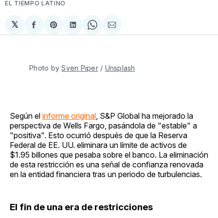
EL TIEMPO LATINO
𝕏
Compartir
Share
Compartir
Share
Compartir
en
on
en
on
via
Facebook
Pinterest
LinkedIn
WhatsApp
Email
Photo by 
Sven Piper
 / 
Unsplash
Según el
informe original
, S&P Global ha mejorado la
perspectiva de Wells Fargo, pasándola de "estable" a
"positiva". Esto ocurrió después de que la Reserva
Federal de EE. UU. eliminara un límite de activos de
$1.95 billones que pesaba sobre el banco. La eliminación
de esta restricción es una señal de confianza renovada
en la entidad financiera tras un periodo de turbulencias.
El fin de una era de restricciones