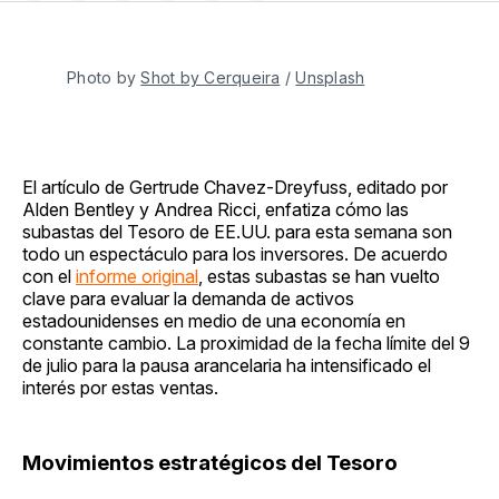
en
on
en
on
via
Facebook
Pinterest
LinkedIn
WhatsApp
Email
Photo by 
Shot by Cerqueira
 / 
Unsplash
El artículo de Gertrude Chavez-Dreyfuss, editado por
Alden Bentley y Andrea Ricci, enfatiza cómo las
subastas del Tesoro de EE.UU. para esta semana son
todo un espectáculo para los inversores. De acuerdo
con el
informe original
, estas subastas se han vuelto
clave para evaluar la demanda de activos
estadounidenses en medio de una economía en
constante cambio. La proximidad de la fecha límite del 9
de julio para la pausa arancelaria ha intensificado el
interés por estas ventas.
Movimientos estratégicos del Tesoro